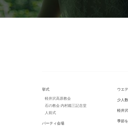
挙式
ウエ
軽井沢高原教会
少人
石の教会 内村鑑三記念堂
軽井
人前式
季節
パーティ会場