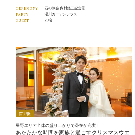
石の教会 内村鑑三記念堂
CEREMONY
湯川ガーデンテラス
PARTY
23名
GUEST
首都圏
星野エリア全体の盛り上がりで滞在が充実！
あたたかな時間を家族と過ごすクリスマスウエ