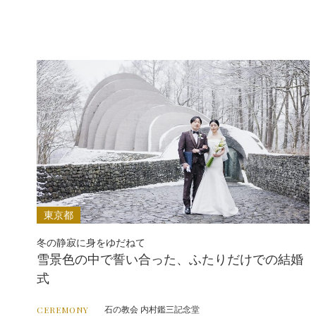
東京都
冬の静寂に身をゆだねて
雪景色の中で誓い合った、ふたりだけでの結婚
式
石の教会 内村鑑三記念堂
CEREMONY