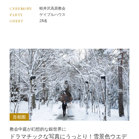
軽井沢高原教会
CEREMONY
ゲイブルハウス
PARTY
28名
GUEST
首都圏
教会中庭が幻想的な銀世界に
ドラマチックな写真にうっとり！雪景色ウエデ