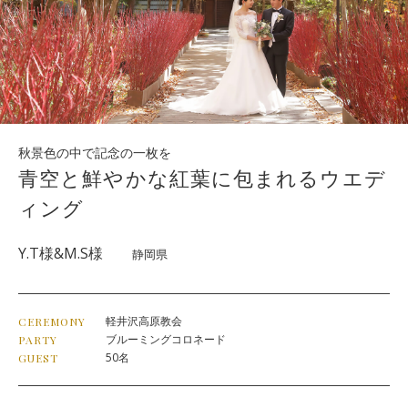
秋景色の中で記念の一枚を
青空と鮮やかな紅葉に包まれるウエデ
ィング
Y.T様&M.S様
静岡県
軽井沢高原教会
CEREMONY
ブルーミングコロネード
PARTY
50名
GUEST