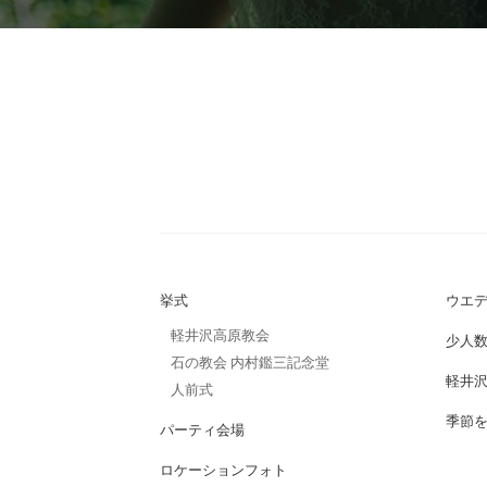
挙式
ウエ
軽井沢高原教会
少人
石の教会 内村鑑三記念堂
軽井
人前式
季節
パーティ会場
ロケーションフォト