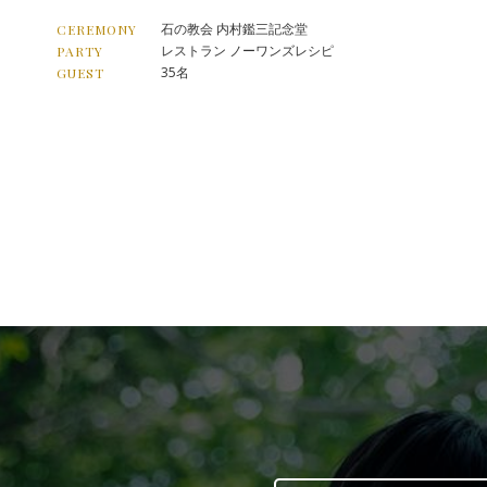
石の教会 内村鑑三記念堂
CEREMONY
レストラン ノーワンズレシピ
PARTY
35名
GUEST