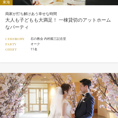
東海
両家が打ち解けあう幸せな時間
大人も子どもも大満足！ 一棟貸切のアットホーム
なパーティ
石の教会 内村鑑三記念堂
CEREMONY
オーク
PARTY
11名
GUEST