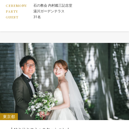
石の教会 内村鑑三記念堂
CEREMONY
湯川ガーデンテラス
PARTY
31名
GUEST
東京都