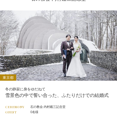
東京都
冬の静寂に身をゆだねて
雪景色の中で誓い合った、ふたりだけでの結婚式
石の教会 内村鑑三記念堂
CEREMONY
0名様
GUEST