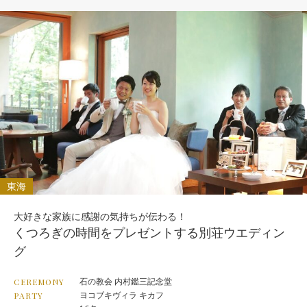
東海
大好きな家族に感謝の気持ちが伝わる！
くつろぎの時間をプレゼントする別荘ウエディン
グ
石の教会 内村鑑三記念堂
CEREMONY
ヨコブキヴィラ キカフ
PARTY