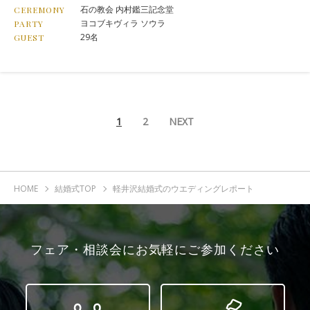
石の教会 内村鑑三記念堂
CEREMONY
ヨコブキヴィラ ソウラ
PARTY
29名
GUEST
1
2
NEXT
HOME
結婚式TOP
軽井沢結婚式のウエディングレポート
フェア・相談会にお気軽にご参加ください