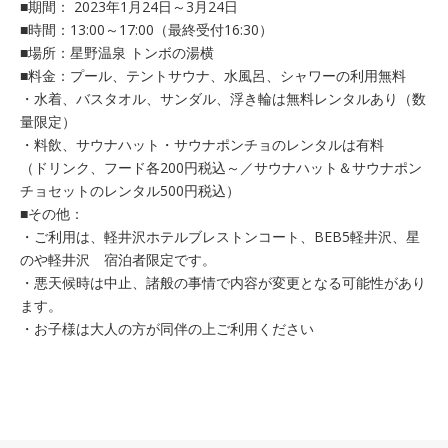
■期間： 2023年1月24日～3月24日
■時間：13:00～17:00（最終受付16:30）
■場所：星野温泉 トンボの湯横
■料金：プール、テントサウナ、水風呂、シャワーの利用無料
・水着、バスタオル、サンダル、浮き輪は無料レンタルあり（数
量限定）
・料飲、サウナハット・サウナポンチョのレンタルは有料
（ドリンク、フード各200円税込～／サウナハット＆サウナポン
チョセットのレンタル500円税込）
■その他：
・ご利用は、軽井沢ホテルブレストンコート、BEB5軽井沢、星
のや軽井沢 宿泊者限定です。
・悪天候時は中止、諸般の事情で内容が変更となる可能性があり
ます。
・お子様は大人の方が同伴の上ご利用ください