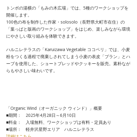
トンボの湯横の「もみの木広場」では、5種のワークショップを
開催します。
100色の布を制作した作家・solosolo（長野県大町市在住）の
「葉っぱと版画のワークショップ」をはじめ、楽しみながら環境
にやさしい取り組みを体験できます。
ハルニレテラスの「Karuizawa Vegetable ココペリ」では、小麦
粉をつくる過程で廃棄しされてしまう小麦の表皮「ブラン」とハ
ーブを使用した、ショートブレッドやクッキーを販売。素朴なが
らもやさしい味わいです。
「Organic Wind（オーガニック ウィンド）」概要
■期間： 2025年4月28日～6月10日
■料金： 入場無料、ワークショップは有料・定員あり
■場所： 軽井沢星野エリア ハルニレテラス
詳細はこちら